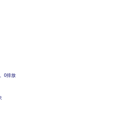
升、0排放
术