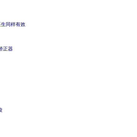
看医生同样有效
腔矫正器
较